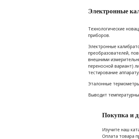
Электронные ка
Технологические новац
приборов.
Электронные калибрато
преобразователей, пов
внешними измерительны
переносной вариант) л
тестирование аппарату
Эталонные термометры 
Выводит температурные
Покупка и д
Изучите наш кат
Оплата товара п