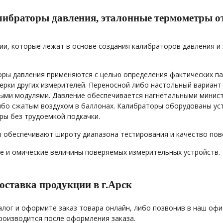
либраторы давления, эталонные термометры
ии, которые лежат в основе создания калибраторов давления 
ры давления применяются с целью определения фактических па
ерки других измерителей. Переносной либо настольный вариан
ми модулями. Давление обеспечивается нагнетальными минист
ибо сжатым воздухом в баллонах. Калибраторы оборудованы ус
ры без трудоемкой подкачки.
обеспечивают широту диапазона тестирования и качество пов
 и омические величины поверяемых измерительных устройств.
оставка продукции в г.Арск
алог и оформите заказ товара онлайн, либо позвонив в наш офис
роизводится после оформления заказа.