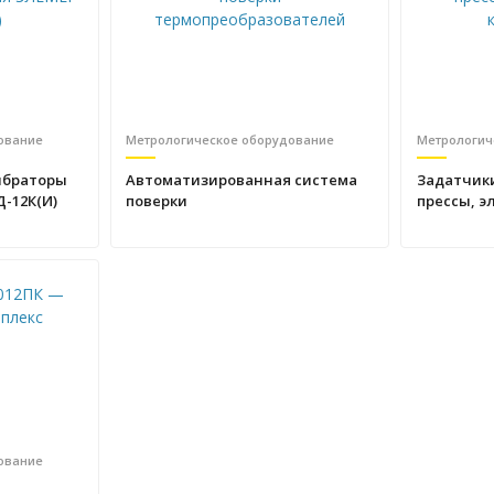
ование
Метрологическое оборудование
Метрологич
ибраторы
Автоматизированная система
Задатчик
-12К(И)
поверки
прессы, э
термопреобразователей
компресс
ование