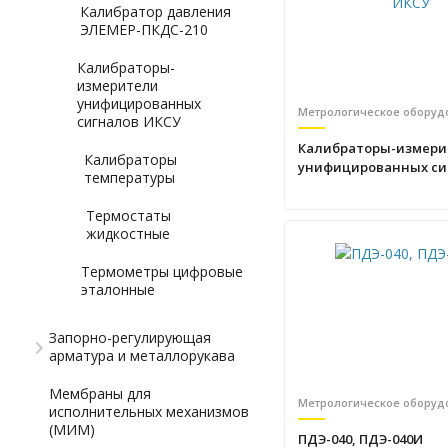
Калибратор давления
ЭЛЕМЕР-ПКДС-210
Калибраторы-
измерители
унифицированных
Метрологическое оборуд
сигналов ИКСУ
Калибраторы-измери
Калибраторы
унифицированных си
температуры
ИКСУ
Термостаты
жидкостные
Термометры цифровые
эталонные
Запорно-регулирующая
арматура и металлорукава
Мембраны для
Метрологическое оборуд
исполнительных механизмов
(МИМ)
ПДЭ-040, ПДЭ-040И