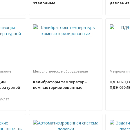
эталонные
давления
ование
Метрологическое оборудование
Метрологич
ции
Калибраторы температуры
ПДЭ-020(Ex
ературной
компьютеризированные
ПДЭ-020И
уклет