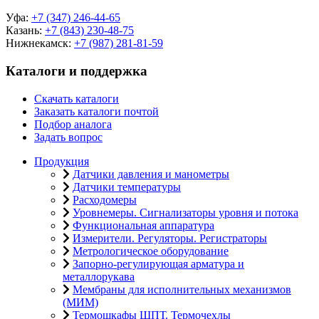
Уфа:
+7 (347) 246-44-65
Казань:
+7 (843) 230-48-75
Нижнекамск:
+7 (987) 281-81-59
Каталоги и поддержка
Скачать каталоги
Заказать каталоги почтой
Подбор аналога
Задать вопрос
Продукция
Датчики давления и манометры
Датчики температуры
Расходомеры
Уровнемеры. Сигнализаторы уровня и потока
Функциональная аппаратура
Измерители. Регуляторы. Регистраторы
Метрологическое оборудование
Запорно-регулирующая арматура и
металлорукава
Мембраны для исполнительных механизмов
(МИМ)
Термошкафы ШПТ. Термочехлы