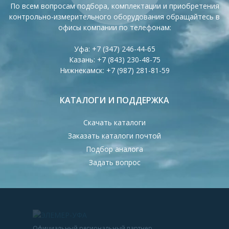
По всем вопросам подбора, комплектации и приобретения
контрольно-измерительного оборудования обращайтесь в
офисы компании по телефонам:
Уфа:
+7 (347) 246-44-65
Казань:
+7 (843) 230-48-75
Нижнекамск:
+7 (987) 281-81-59
КАТАЛОГИ И ПОДДЕРЖКА
Скачать каталоги
Заказать каталоги почтой
Подбор аналога
Задать вопрос
Официальный региональный партнер