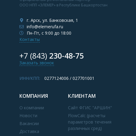
ООО НПП «ЭЛЕМЕР» в Республике Башкортостан
г. Арск, ул. Банковская, 1
info@elemerufa.ru
Пн-Пт, с 9:00 до 18:00
Контакты
+7 (843)
230-48-75
Заказать звонок
ИНН/КПП:
0277124006 / 027701001
КОМПАНИЯ
КЛИЕНТАМ
О компании
Сайт ФГИС "АРШИН"
Новости
FlowCalc (расчеты
параметров течения
Вакансии
различных сред)
Доставка